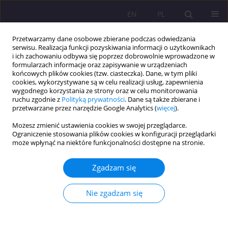
EN
PL
Przetwarzamy dane osobowe zbierane podczas odwiedzania
serwisu. Realizacja funkcji pozyskiwania informacji o użytkownikach
i ich zachowaniu odbywa się poprzez dobrowolnie wprowadzone w
formularzach informacje oraz zapisywanie w urządzeniach
końcowych plików cookies (tzw. ciasteczka). Dane, w tym pliki
cookies, wykorzystywane są w celu realizacji usług, zapewnienia
wygodnego korzystania ze strony oraz w celu monitorowania
ruchu zgodnie z
Polityką prywatności
. Dane są także zbierane i
przetwarzane przez narzędzie Google Analytics (
więcej
).
Słowo kluczowe
dokumenty
Możesz zmienić ustawienia cookies w swojej przeglądarce.
międzynarodowe
Ograniczenie stosowania plików cookies w konfiguracji przeglądarki
może wpłynąć na niektóre funkcjonalności dostępne na stronie.
ARTYKUŁ PRZEGLĄDOWY
Zgadzam się
Prawa człowieka prawami dziecka w przestrzeni
międzynarodowej – analiza dokumentów
Nie zgadzam się
Iwona Staszkiewicz-Grabarczyk
,
Małgorzata Barbara Dankowska-
Kosman
Rozprawy Społeczne/Social Dissertations 2021;15(3):75-85