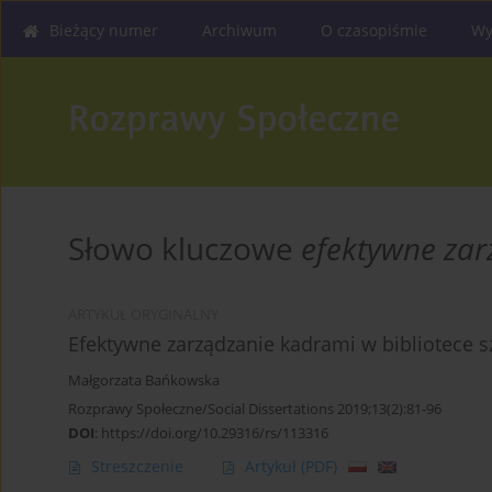
Bieżący numer
Archiwum
O czasopiśmie
Wy
Słowo kluczowe
efektywne za
ARTYKUŁ ORYGINALNY
Efektywne zarządzanie kadrami w bibliotece s
Małgorzata Bańkowska
Rozprawy Społeczne/Social Dissertations 2019;13(2):81-96
DOI
:
https://doi.org/10.29316/rs/113316
Streszczenie
Artykuł
(PDF)