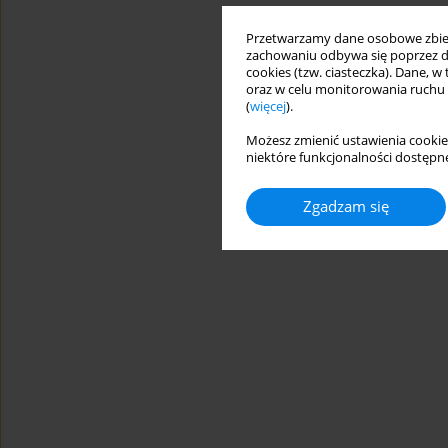
Przetwarzamy dane osobowe zbiera
zachowaniu odbywa się poprzez d
cookies (tzw. ciasteczka). Dane, w
oraz w celu monitorowania ruchu
(
więcej
).
Możesz zmienić ustawienia cookie
niektóre funkcjonalności dostępne
Zgadzam się