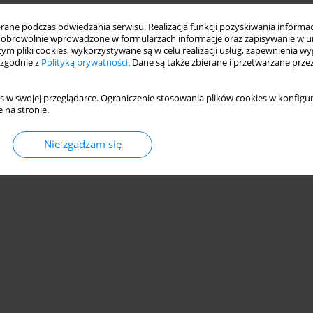
ne podczas odwiedzania serwisu. Realizacja funkcji pozyskiwania informacj
obrowolnie wprowadzone w formularzach informacje oraz zapisywanie w u
 tym pliki cookies, wykorzystywane są w celu realizacji usług, zapewnienia 
 zgodnie z
Polityką prywatności
. Dane są także zbierane i przetwarzane prze
s w swojej przeglądarce. Ograniczenie stosowania plików cookies w konfigur
 na stronie.
Nie zgadzam się