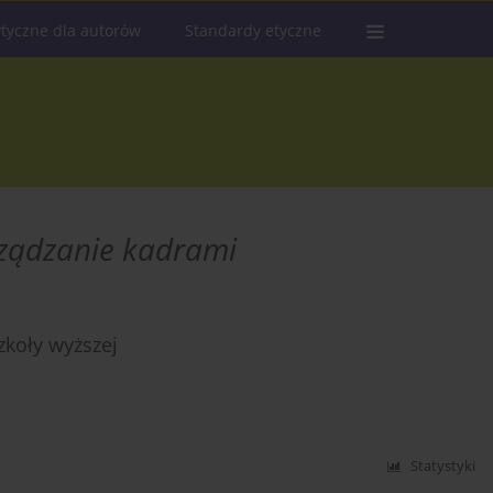
tyczne dla autorów
Standardy etyczne
rządzanie kadrami
zkoły wyższej
Statystyki