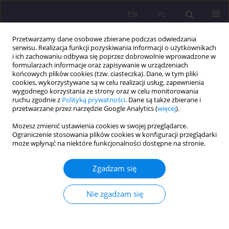
EN
PL
Przetwarzamy dane osobowe zbierane podczas odwiedzania
serwisu. Realizacja funkcji pozyskiwania informacji o użytkownikach
i ich zachowaniu odbywa się poprzez dobrowolnie wprowadzone w
formularzach informacje oraz zapisywanie w urządzeniach
końcowych plików cookies (tzw. ciasteczka). Dane, w tym pliki
cookies, wykorzystywane są w celu realizacji usług, zapewnienia
wygodnego korzystania ze strony oraz w celu monitorowania
ruchu zgodnie z
Polityką prywatności
. Dane są także zbierane i
przetwarzane przez narzędzie Google Analytics (
więcej
).
Słowo kluczowe
efektywność
Możesz zmienić ustawienia cookies w swojej przeglądarce.
procesów
Ograniczenie stosowania plików cookies w konfiguracji przeglądarki
może wpłynąć na niektóre funkcjonalności dostępne na stronie.
ARTYKUŁ ORYGINALNY
Zgadzam się
Typ idealny robokracji – wzór efektywności czy
odhumanizowania?
Nie zgadzam się
Antoni Jerzy Kolek
Rozprawy Społeczne/Social Dissertations 2025;19(1):211-219