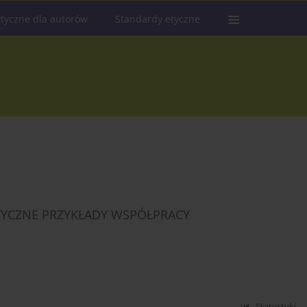
tyczne dla autorów
Standardy etyczne
TYCZNE PRZYKŁADY WSPÓŁPRACY
Statystyki