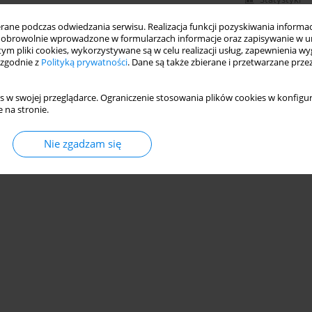
ne podczas odwiedzania serwisu. Realizacja funkcji pozyskiwania informacj
obrowolnie wprowadzone w formularzach informacje oraz zapisywanie w u
 tym pliki cookies, wykorzystywane są w celu realizacji usług, zapewnienia 
 zgodnie z
Polityką prywatności
. Dane są także zbierane i przetwarzane prze
s w swojej przeglądarce. Ograniczenie stosowania plików cookies w konfigur
 na stronie.
Nie zgadzam się