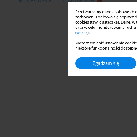
Streszczenie
Artykuł
(PDF)
Przetwarzamy dane osobowe zbiera
zachowaniu odbywa się poprzez d
cookies (tzw. ciasteczka). Dane, w
oraz w celu monitorowania ruchu
(
więcej
).
Możesz zmienić ustawienia cookie
niektóre funkcjonalności dostępne
Zgadzam się