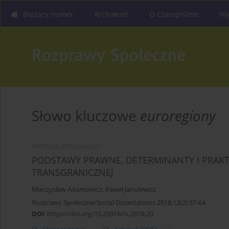
Bieżący numer
Archiwum
O czasopiśmie
Wy
Słowo kluczowe
euroregiony
ARTYKUŁ ORYGINALNY
PODSTAWY PRAWNE, DETERMINANTY I PRAK
TRANSGRANICZNEJ
Mieczysław Adamowicz
,
Paweł Janulewicz
Rozprawy Społeczne/Social Dissertations 2018;12(2):57-64
DOI
:
https://doi.org/10.29316/rs.2018.20