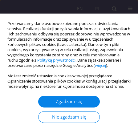
EN
PL
Przetwarzamy dane osobowe zbierane podczas odwiedzania
serwisu. Realizacja funkcji pozyskiwania informacji o użytkownikach
i ich zachowaniu odbywa się poprzez dobrowolnie wprowadzone w
formularzach informacje oraz zapisywanie w urządzeniach
końcowych plików cookies (tzw. ciasteczka). Dane, w tym pliki
cookies, wykorzystywane są w celu realizacji usług, zapewnienia
wygodnego korzystania ze strony oraz w celu monitorowania
ruchu zgodnie z
Polityką prywatności
. Dane są także zbierane i
przetwarzane przez narzędzie Google Analytics (
więcej
).
Słowo kluczowe
fałszywy prorok
Możesz zmienić ustawienia cookies w swojej przeglądarce.
Ograniczenie stosowania plików cookies w konfiguracji przeglądarki
może wpłynąć na niektóre funkcjonalności dostępne na stronie.
DOBRO CZY POZORNE DOBRO?
Magdalena Parzyszek
Zgadzam się
Rozprawy Społeczne/Social Dissertations 2014;8(4):7-12
DOI
:
https://doi.org/10.29316/rs/111190
Nie zgadzam się
Statystyki
Streszczenie
Artykuł
(PDF)