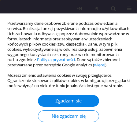
EN
PL
Przetwarzamy dane osobowe zbierane podczas odwiedzania
serwisu. Realizacja funkcji pozyskiwania informacji o użytkownikach
i ich zachowaniu odbywa się poprzez dobrowolnie wprowadzone w
formularzach informacje oraz zapisywanie w urządzeniach
końcowych plików cookies (tzw. ciasteczka). Dane, w tym pliki
cookies, wykorzystywane są w celu realizacji usług, zapewnienia
wygodnego korzystania ze strony oraz w celu monitorowania
ruchu zgodnie z
Polityką prywatności
. Dane są także zbierane i
przetwarzane przez narzędzie Google Analytics (
więcej
).
Słowo kluczowe
fizykoterapia
Możesz zmienić ustawienia cookies w swojej przeglądarce.
Ograniczenie stosowania plików cookies w konfiguracji przeglądarki
może wpłynąć na niektóre funkcjonalności dostępne na stronie.
ARTYKUŁ ORYGINALNY
ZABIEGI FIZYKALNE W FIZJOTERAPII
Zgadzam się
AMBULATORYJNEJ U OSÓB 50+ ZE ZMIANAMI
ZWYRODNIENIOWYMI KRĘGOSŁUPA
Nie zgadzam się
Mirosława Sidor
,
Zofia Kubińska
Rozprawy Społeczne/Social Dissertations 2016;10(1):67-72
DOI
:
https://doi.org/10.29316/rs/111007