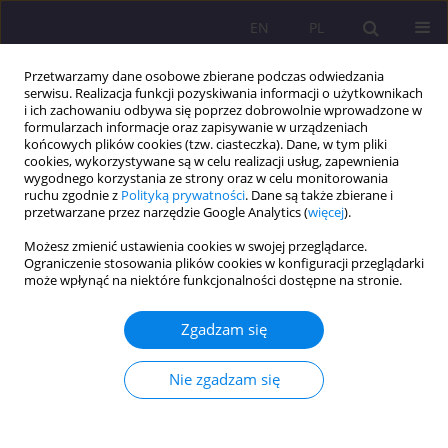
EN
PL
Przetwarzamy dane osobowe zbierane podczas odwiedzania
serwisu. Realizacja funkcji pozyskiwania informacji o użytkownikach
i ich zachowaniu odbywa się poprzez dobrowolnie wprowadzone w
formularzach informacje oraz zapisywanie w urządzeniach
końcowych plików cookies (tzw. ciasteczka). Dane, w tym pliki
cookies, wykorzystywane są w celu realizacji usług, zapewnienia
wygodnego korzystania ze strony oraz w celu monitorowania
ruchu zgodnie z
Polityką prywatności
. Dane są także zbierane i
przetwarzane przez narzędzie Google Analytics (
więcej
).
Słowo kluczowe
governance
Możesz zmienić ustawienia cookies w swojej przeglądarce.
algorytmiczne
Ograniczenie stosowania plików cookies w konfiguracji przeglądarki
może wpłynąć na niektóre funkcjonalności dostępne na stronie.
ARTYKUŁ ORYGINALNY
Zgadzam się
Typ idealny robokracji – wzór efektywności czy
odhumanizowania?
Nie zgadzam się
Antoni Jerzy Kolek
Rozprawy Społeczne/Social Dissertations 2025;19(1):211-219