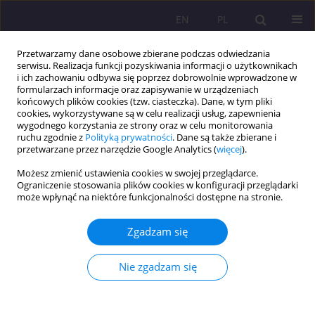
EN
PL
Przetwarzamy dane osobowe zbierane podczas odwiedzania
serwisu. Realizacja funkcji pozyskiwania informacji o użytkownikach
i ich zachowaniu odbywa się poprzez dobrowolnie wprowadzone w
formularzach informacje oraz zapisywanie w urządzeniach
końcowych plików cookies (tzw. ciasteczka). Dane, w tym pliki
cookies, wykorzystywane są w celu realizacji usług, zapewnienia
wygodnego korzystania ze strony oraz w celu monitorowania
ruchu zgodnie z
Polityką prywatności
. Dane są także zbierane i
przetwarzane przez narzędzie Google Analytics (
więcej
).
Słowo kluczowe
handel ludźmi
Możesz zmienić ustawienia cookies w swojej przeglądarce.
Ograniczenie stosowania plików cookies w konfiguracji przeglądarki
może wpłynąć na niektóre funkcjonalności dostępne na stronie.
ARTYKUŁ ORYGINALNY
Nielegalna migracja a handel ludźmi w Unii
Zgadzam się
Europejskiej po 2012 roku
Marta Magdalena Hołdyńska
Nie zgadzam się
Rozprawy Społeczne/Social Dissertations 2021;15(2):70-83
DOI
:
https://doi.org/10.29316/rs/137334
Statystyki