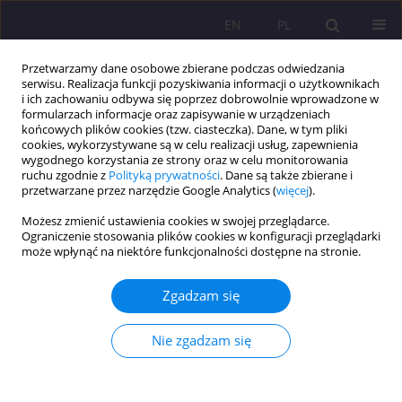
EN
PL
Przetwarzamy dane osobowe zbierane podczas odwiedzania
serwisu. Realizacja funkcji pozyskiwania informacji o użytkownikach
i ich zachowaniu odbywa się poprzez dobrowolnie wprowadzone w
formularzach informacje oraz zapisywanie w urządzeniach
końcowych plików cookies (tzw. ciasteczka). Dane, w tym pliki
cookies, wykorzystywane są w celu realizacji usług, zapewnienia
wygodnego korzystania ze strony oraz w celu monitorowania
ruchu zgodnie z
Polityką prywatności
. Dane są także zbierane i
przetwarzane przez narzędzie Google Analytics (
więcej
).
Słowo kluczowe
ideał
Możesz zmienić ustawienia cookies w swojej przeglądarce.
Ograniczenie stosowania plików cookies w konfiguracji przeglądarki
może wpłynąć na niektóre funkcjonalności dostępne na stronie.
ARTYKUŁ ORYGINALNY
NAUCZYCIEL DOSKONAŁY W OPINII MŁODZIEŻY
Zgadzam się
Monika Skop
Rozprawy Społeczne/Social Dissertations 2015;9(3):68-76
Nie zgadzam się
DOI
:
https://doi.org/10.29316/rs/111106
Statystyki