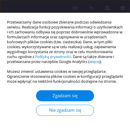
EN
PL
Przetwarzamy dane osobowe zbierane podczas odwiedzania
serwisu. Realizacja funkcji pozyskiwania informacji o użytkownikach
i ich zachowaniu odbywa się poprzez dobrowolnie wprowadzone w
formularzach informacje oraz zapisywanie w urządzeniach
końcowych plików cookies (tzw. ciasteczka). Dane, w tym pliki
cookies, wykorzystywane są w celu realizacji usług, zapewnienia
wygodnego korzystania ze strony oraz w celu monitorowania
ruchu zgodnie z
Polityką prywatności
. Dane są także zbierane i
przetwarzane przez narzędzie Google Analytics (
więcej
).
Słowo kluczowe
język walijski
Możesz zmienić ustawienia cookies w swojej przeglądarce.
Ograniczenie stosowania plików cookies w konfiguracji przeglądarki
może wpłynąć na niektóre funkcjonalności dostępne na stronie.
ARTYKUŁ PRZEGLĄDOWY
POLITYKA JĘZYKOWA W KSZTAŁTOWANIU
Zgadzam się
TOŻSAMOŚCI WALIJSKIEJ
Izabela Dąbrowska
Nie zgadzam się
Rozprawy Społeczne/Social Dissertations 2017;11(4):14-21
DOI
:
https://doi.org/10.29316/rs.2017.33
Statystyki