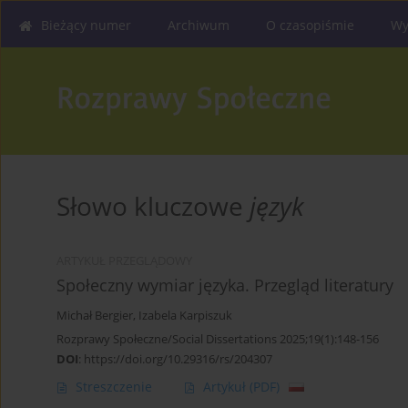
Bieżący numer
Archiwum
O czasopiśmie
Wy
Słowo kluczowe
język
ARTYKUŁ PRZEGLĄDOWY
Społeczny wymiar języka. Przegląd literatury
Michał Bergier
,
Izabela Karpiszuk
Rozprawy Społeczne/Social Dissertations 2025;19(1):148-156
DOI
:
https://doi.org/10.29316/rs/204307
Streszczenie
Artykuł
(PDF)