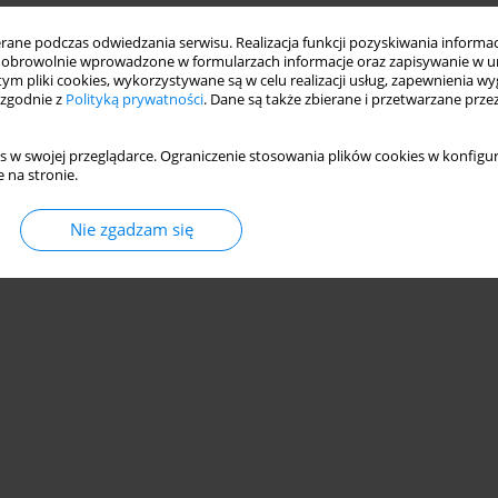
ne podczas odwiedzania serwisu. Realizacja funkcji pozyskiwania informacj
obrowolnie wprowadzone w formularzach informacje oraz zapisywanie w u
 tym pliki cookies, wykorzystywane są w celu realizacji usług, zapewnienia 
 zgodnie z
Polityką prywatności
. Dane są także zbierane i przetwarzane prze
s w swojej przeglądarce. Ograniczenie stosowania plików cookies w konfigur
 na stronie.
Nie zgadzam się