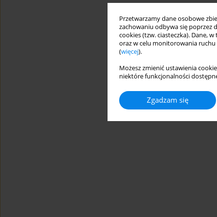
Przetwarzamy dane osobowe zbiera
zachowaniu odbywa się poprzez d
cookies (tzw. ciasteczka). Dane, w
oraz w celu monitorowania ruchu
(
więcej
).
Możesz zmienić ustawienia cookie
niektóre funkcjonalności dostępne
Zgadzam się