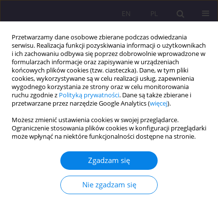
EN
PL
Przetwarzamy dane osobowe zbierane podczas odwiedzania
serwisu. Realizacja funkcji pozyskiwania informacji o użytkownikach
i ich zachowaniu odbywa się poprzez dobrowolnie wprowadzone w
formularzach informacje oraz zapisywanie w urządzeniach
końcowych plików cookies (tzw. ciasteczka). Dane, w tym pliki
cookies, wykorzystywane są w celu realizacji usług, zapewnienia
wygodnego korzystania ze strony oraz w celu monitorowania
ruchu zgodnie z
Polityką prywatności
. Dane są także zbierane i
przetwarzane przez narzędzie Google Analytics (
więcej
).
Słowo kluczowe
jednostki
Możesz zmienić ustawienia cookies w swojej przeglądarce.
samorządu terytorialnego
Ograniczenie stosowania plików cookies w konfiguracji przeglądarki
może wpłynąć na niektóre funkcjonalności dostępne na stronie.
ARTYKUŁ ORYGINALNY
Zgadzam się
PODSTAWY PRAWNE, DETERMINANTY I
PRAKTYCZNE PRZYKŁADY WSPÓŁPRACY
Nie zgadzam się
TRANSGRANICZNEJ
Mieczysław Adamowicz
,
Paweł Janulewicz