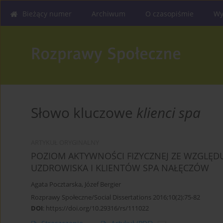
Bieżący numer
Archiwum
O czasopiśmie
Wy
Słowo kluczowe
klienci spa
ARTYKUŁ ORYGINALNY
POZIOM AKTYWNOŚCI FIZYCZNEJ ZE WZGLĘ
UZDROWISKA I KLIENTÓW SPA NAŁĘCZÓW
Agata Pocztarska
,
Józef Bergier
Rozprawy Społeczne/Social Dissertations 2016;10(2):75-82
DOI
:
https://doi.org/10.29316/rs/111022