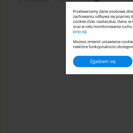
Streszczenie
Artykuł
(PDF)
Przetwarzamy dane osobowe zbiera
zachowaniu odbywa się poprzez d
cookies (tzw. ciasteczka). Dane, w
oraz w celu monitorowania ruchu
(
więcej
).
Możesz zmienić ustawienia cookie
niektóre funkcjonalności dostępne
Zgadzam się