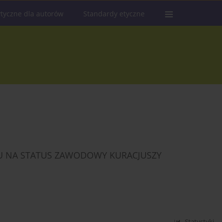
tyczne dla autorów
Standardy etyczne
DU NA STATUS ZAWODOWY KURACJUSZY
Statystyki