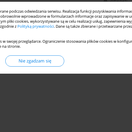
ne podczas odwiedzania serwisu. Realizacja funkcji pozyskiwania informacj
obrowolnie wprowadzone w formularzach informacje oraz zapisywanie w u
 tym pliki cookies, wykorzystywane są w celu realizacji usług, zapewnienia 
 zgodnie z
Polityką prywatności
. Dane są także zbierane i przetwarzane prze
s w swojej przeglądarce. Ograniczenie stosowania plików cookies w konfigur
 na stronie.
Nie zgadzam się