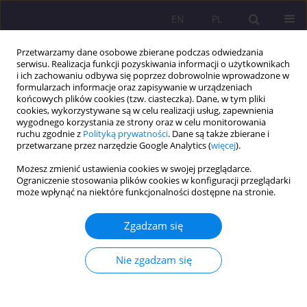
EN
PL
Przetwarzamy dane osobowe zbierane podczas odwiedzania
serwisu. Realizacja funkcji pozyskiwania informacji o użytkownikach
i ich zachowaniu odbywa się poprzez dobrowolnie wprowadzone w
formularzach informacje oraz zapisywanie w urządzeniach
końcowych plików cookies (tzw. ciasteczka). Dane, w tym pliki
cookies, wykorzystywane są w celu realizacji usług, zapewnienia
wygodnego korzystania ze strony oraz w celu monitorowania
ruchu zgodnie z
Polityką prywatności
. Dane są także zbierane i
przetwarzane przez narzędzie Google Analytics (
więcej
).
Słowo kluczowe
kobiece „ja”
Możesz zmienić ustawienia cookies w swojej przeglądarce.
Ograniczenie stosowania plików cookies w konfiguracji przeglądarki
może wpłynąć na niektóre funkcjonalności dostępne na stronie.
ARTYKUŁ PRZEGLĄDOWY
KOBIECE „JA” W UJĘCIU CLARISSY PINKOLI ESTÉS
Zgadzam się
W BIEGNĄCEJ Z WILKAMI. OPOWIEŚCI O KOBIECEJ
INICJACJI, INTUICJI I INSTYNKCIE
Nie zgadzam się
Marta Popławska
Rozprawy Społeczne/Social Dissertations 2018;12(3):14-19
DOI
:
https://doi.org/10.29316/rs.2018.28