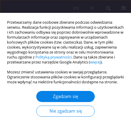
EN
PL
Przetwarzamy dane osobowe zbierane podczas odwiedzania
serwisu. Realizacja funkcji pozyskiwania informacji o użytkownikach
i ich zachowaniu odbywa się poprzez dobrowolnie wprowadzone w
formularzach informacje oraz zapisywanie w urządzeniach
końcowych plików cookies (tzw. ciasteczka). Dane, w tym pliki
cookies, wykorzystywane są w celu realizacji usług, zapewnienia
wygodnego korzystania ze strony oraz w celu monitorowania
ruchu zgodnie z
Polityką prywatności
. Dane są także zbierane i
przetwarzane przez narzędzie Google Analytics (
więcej
).
Słowo kluczowe
kryzys
Możesz zmienić ustawienia cookies w swojej przeglądarce.
ekologiczny
Ograniczenie stosowania plików cookies w konfiguracji przeglądarki
może wpłynąć na niektóre funkcjonalności dostępne na stronie.
KRYZYS EKOLOGICZNY OSTRZEŻENIEM I
Zgadzam się
PRZESTROGĄ DLA WSPÓŁCZESNEGO ŚWIATA I
CZŁOWIEKA
Nie zgadzam się
Sebastian Sobczuk
Rozprawy Społeczne/Social Dissertations 2013;7(2):25-41
DOI
:
https://doi.org/10.29316/rs/111214