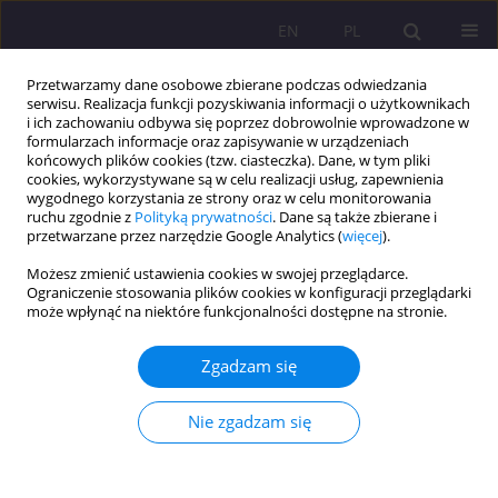
EN
PL
Przetwarzamy dane osobowe zbierane podczas odwiedzania
serwisu. Realizacja funkcji pozyskiwania informacji o użytkownikach
i ich zachowaniu odbywa się poprzez dobrowolnie wprowadzone w
formularzach informacje oraz zapisywanie w urządzeniach
końcowych plików cookies (tzw. ciasteczka). Dane, w tym pliki
cookies, wykorzystywane są w celu realizacji usług, zapewnienia
wygodnego korzystania ze strony oraz w celu monitorowania
ruchu zgodnie z
Polityką prywatności
. Dane są także zbierane i
przetwarzane przez narzędzie Google Analytics (
więcej
).
Słowo kluczowe
kultura
Możesz zmienić ustawienia cookies w swojej przeglądarce.
medialna
Ograniczenie stosowania plików cookies w konfiguracji przeglądarki
może wpłynąć na niektóre funkcjonalności dostępne na stronie.
MEDIALNA KULTURA LOKALNA W DOBIE
Zgadzam się
GLOBALIZACJI W ASPEKCIE EDUKACYJNYM
Nie zgadzam się
Agnieszka Roguska
Rozprawy Społeczne/Social Dissertations 2010;4(1):58-71
DOI
:
https://doi.org/10.29316/rs/111330