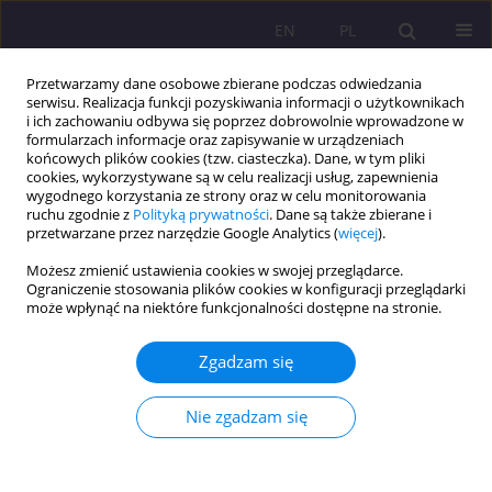
EN
PL
Przetwarzamy dane osobowe zbierane podczas odwiedzania
serwisu. Realizacja funkcji pozyskiwania informacji o użytkownikach
i ich zachowaniu odbywa się poprzez dobrowolnie wprowadzone w
formularzach informacje oraz zapisywanie w urządzeniach
końcowych plików cookies (tzw. ciasteczka). Dane, w tym pliki
cookies, wykorzystywane są w celu realizacji usług, zapewnienia
wygodnego korzystania ze strony oraz w celu monitorowania
ruchu zgodnie z
Polityką prywatności
. Dane są także zbierane i
przetwarzane przez narzędzie Google Analytics (
więcej
).
Słowo kluczowe
kurator sądowy
Możesz zmienić ustawienia cookies w swojej przeglądarce.
Ograniczenie stosowania plików cookies w konfiguracji przeglądarki
może wpłynąć na niektóre funkcjonalności dostępne na stronie.
ROZWÓJ INSTYTUCJI KURATELI RODZINNEJ W
POLSCE
Zgadzam się
Natalia Rapa
Rozprawy Społeczne/Social Dissertations 2012;6(2):115-132
Nie zgadzam się
DOI
:
https://doi.org/10.29316/rs/111285
Statystyki