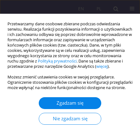
EN
PL
Przetwarzamy dane osobowe zbierane podczas odwiedzania
serwisu. Realizacja funkcji pozyskiwania informacji o użytkownikach
i ich zachowaniu odbywa się poprzez dobrowolnie wprowadzone w
formularzach informacje oraz zapisywanie w urządzeniach
końcowych plików cookies (tzw. ciasteczka). Dane, w tym pliki
cookies, wykorzystywane są w celu realizacji usług, zapewnienia
wygodnego korzystania ze strony oraz w celu monitorowania
ruchu zgodnie z
Polityką prywatności
. Dane są także zbierane i
przetwarzane przez narzędzie Google Analytics (
więcej
).
Słowo kluczowe
lektura
Możesz zmienić ustawienia cookies w swojej przeglądarce.
Ograniczenie stosowania plików cookies w konfiguracji przeglądarki
może wpłynąć na niektóre funkcjonalności dostępne na stronie.
ARTYKUŁ PRZEGLĄDOWY
Polscy pedagodzy katoliccy o lekturach dla dzieci
Zgadzam się
i młodzieży w XX wieku i współcześnie w świetle
wybranej literatury przedmiotu
Nie zgadzam się
Ryszard Polak
Rozprawy Społeczne/Social Dissertations 2019;13(4):1-12
DOI
:
https://doi.org/10.29316/rs/113473