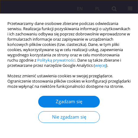
EN
PL
Przetwarzamy dane osobowe zbierane podczas odwiedzania
serwisu. Realizacja funkcji pozyskiwania informacji o użytkownikach
i ich zachowaniu odbywa się poprzez dobrowolnie wprowadzone w
formularzach informacje oraz zapisywanie w urządzeniach
końcowych plików cookies (tzw. ciasteczka). Dane, w tym pliki
cookies, wykorzystywane są w celu realizacji usług, zapewnienia
wygodnego korzystania ze strony oraz w celu monitorowania
ruchu zgodnie z
Polityką prywatności
. Dane są także zbierane i
przetwarzane przez narzędzie Google Analytics (
więcej
).
Słowo kluczowe
liminalność
Możesz zmienić ustawienia cookies w swojej przeglądarce.
Ograniczenie stosowania plików cookies w konfiguracji przeglądarki
może wpłynąć na niektóre funkcjonalności dostępne na stronie.
ARTYKUŁ PRZEGLĄDOWY
Nauczanie przedmiotowo-językowe i podejście
Zgadzam się
komunikacyjne jako koncepcje progowe w
kształceniu przyszłych nauczycieli języków obcych
Nie zgadzam się
w klasach I-III
Eliza Gładkowska
Rozprawy Społeczne/Social Dissertations 2020;14(3):76-87