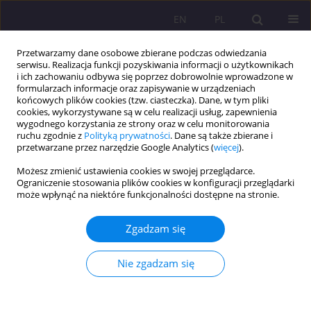
EN
PL
Przetwarzamy dane osobowe zbierane podczas odwiedzania
serwisu. Realizacja funkcji pozyskiwania informacji o użytkownikach
i ich zachowaniu odbywa się poprzez dobrowolnie wprowadzone w
formularzach informacje oraz zapisywanie w urządzeniach
końcowych plików cookies (tzw. ciasteczka). Dane, w tym pliki
cookies, wykorzystywane są w celu realizacji usług, zapewnienia
wygodnego korzystania ze strony oraz w celu monitorowania
ruchu zgodnie z
Polityką prywatności
. Dane są także zbierane i
przetwarzane przez narzędzie Google Analytics (
więcej
).
Słowo kluczowe
ludzki potencjał
Możesz zmienić ustawienia cookies w swojej przeglądarce.
Ograniczenie stosowania plików cookies w konfiguracji przeglądarki
może wpłynąć na niektóre funkcjonalności dostępne na stronie.
ARTYKUŁ PRZEGLĄDOWY
PEDAGOGIKA JAKO REFLEKSJA NAD
Zgadzam się
WYCHOWALNOŚCIĄ: KU ZROZUMIENIU I
PROMOCJI LUDZKIEGO POTENCJAŁU I ASPIRACJI
Nie zgadzam się
MŁODYCH POKOLEŃ
Marisa Musaio
Rozprawy Społeczne/Social Dissertations 2016;10(4):5-12