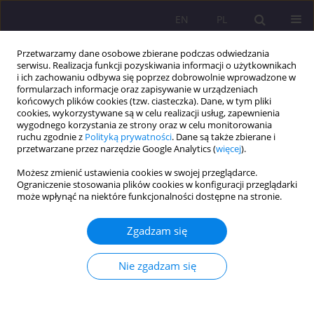
EN
PL
Przetwarzamy dane osobowe zbierane podczas odwiedzania
serwisu. Realizacja funkcji pozyskiwania informacji o użytkownikach
i ich zachowaniu odbywa się poprzez dobrowolnie wprowadzone w
formularzach informacje oraz zapisywanie w urządzeniach
końcowych plików cookies (tzw. ciasteczka). Dane, w tym pliki
cookies, wykorzystywane są w celu realizacji usług, zapewnienia
wygodnego korzystania ze strony oraz w celu monitorowania
ruchu zgodnie z
Polityką prywatności
. Dane są także zbierane i
przetwarzane przez narzędzie Google Analytics (
więcej
).
Słowo kluczowe
matki dzieci
Możesz zmienić ustawienia cookies w swojej przeglądarce.
niepełnosprawnych
Ograniczenie stosowania plików cookies w konfiguracji przeglądarki
może wpłynąć na niektóre funkcjonalności dostępne na stronie.
ZJAWISKO ZESPOŁU „WYPALANIA SIĘ SIŁ” U
Zgadzam się
MATEK DZIECI NIEPEŁNOSPRAWNYCH
Nie zgadzam się
Edyta Bujak
Rozprawy Społeczne/Social Dissertations 2013;7(2):112-125
DOI
:
https://doi.org/10.29316/rs/111220