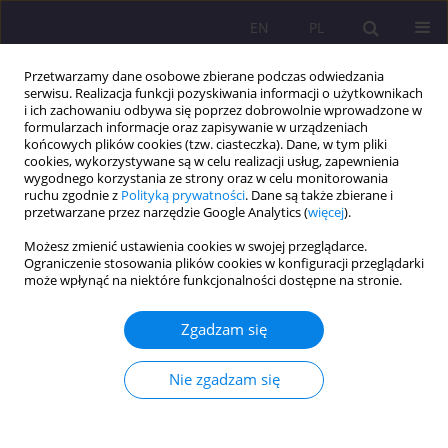
EN
PL
Przetwarzamy dane osobowe zbierane podczas odwiedzania
serwisu. Realizacja funkcji pozyskiwania informacji o użytkownikach
i ich zachowaniu odbywa się poprzez dobrowolnie wprowadzone w
formularzach informacje oraz zapisywanie w urządzeniach
końcowych plików cookies (tzw. ciasteczka). Dane, w tym pliki
cookies, wykorzystywane są w celu realizacji usług, zapewnienia
wygodnego korzystania ze strony oraz w celu monitorowania
ruchu zgodnie z
Polityką prywatności
. Dane są także zbierane i
przetwarzane przez narzędzie Google Analytics (
więcej
).
Słowo kluczowe
metodyka
Możesz zmienić ustawienia cookies w swojej przeglądarce.
nauczania języków obcych
Ograniczenie stosowania plików cookies w konfiguracji przeglądarki
może wpłynąć na niektóre funkcjonalności dostępne na stronie.
ARTYKUŁ PRZEGLĄDOWY
Zgadzam się
Nauczanie przedmiotowo-językowe i podejście
komunikacyjne jako koncepcje progowe w
Nie zgadzam się
kształceniu przyszłych nauczycieli języków obcych
w klasach I-III