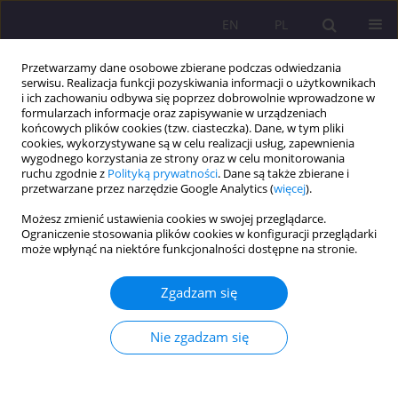
EN
PL
Przetwarzamy dane osobowe zbierane podczas odwiedzania
serwisu. Realizacja funkcji pozyskiwania informacji o użytkownikach
i ich zachowaniu odbywa się poprzez dobrowolnie wprowadzone w
formularzach informacje oraz zapisywanie w urządzeniach
końcowych plików cookies (tzw. ciasteczka). Dane, w tym pliki
cookies, wykorzystywane są w celu realizacji usług, zapewnienia
wygodnego korzystania ze strony oraz w celu monitorowania
ruchu zgodnie z
Polityką prywatności
. Dane są także zbierane i
przetwarzane przez narzędzie Google Analytics (
więcej
).
Słowo kluczowe
modyfikacje
Możesz zmienić ustawienia cookies w swojej przeglądarce.
ciała
Ograniczenie stosowania plików cookies w konfiguracji przeglądarki
może wpłynąć na niektóre funkcjonalności dostępne na stronie.
ARTYKUŁ ORYGINALNY
Zgadzam się
Zastosowania nowoczesnej biotechnologii z
perspektywy ciała jako projektu
Nie zgadzam się
Ewa Staniec-Januszek
Rozprawy Społeczne/Social Dissertations 2019;13(2):129-141