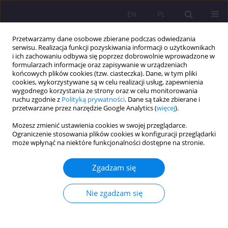
EN
PL
Przetwarzamy dane osobowe zbierane podczas odwiedzania
serwisu. Realizacja funkcji pozyskiwania informacji o użytkownikach
i ich zachowaniu odbywa się poprzez dobrowolnie wprowadzone w
formularzach informacje oraz zapisywanie w urządzeniach
końcowych plików cookies (tzw. ciasteczka). Dane, w tym pliki
cookies, wykorzystywane są w celu realizacji usług, zapewnienia
wygodnego korzystania ze strony oraz w celu monitorowania
ruchu zgodnie z
Polityką prywatności
. Dane są także zbierane i
przetwarzane przez narzędzie Google Analytics (
więcej
).
Słowo kluczowe
nauczanie św.
Możesz zmienić ustawienia cookies w swojej przeglądarce.
Jana Pawła II
Ograniczenie stosowania plików cookies w konfiguracji przeglądarki
może wpłynąć na niektóre funkcjonalności dostępne na stronie.
ARTYKUŁ PRZEGLĄDOWY
Zgadzam się
Aksjologiczne wsparcie kompetencji zawodowych
promotora zdrowia przez nauczanie Jana Pawła II
Nie zgadzam się
na temat istoty zdrowia duchowego człowieka
Zofia Kubińska
,
Helena Konowaluk-Nikitin
,
Anna Pańczuk
,
Joanna
Kubińska