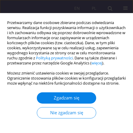
EN
PL
Przetwarzamy dane osobowe zbierane podczas odwiedzania
serwisu. Realizacja funkcji pozyskiwania informacji o użytkownikach
i ich zachowaniu odbywa się poprzez dobrowolnie wprowadzone w
formularzach informacje oraz zapisywanie w urządzeniach
końcowych plików cookies (tzw. ciasteczka). Dane, w tym pliki
cookies, wykorzystywane są w celu realizacji usług, zapewnienia
wygodnego korzystania ze strony oraz w celu monitorowania
ruchu zgodnie z
Polityką prywatności
. Dane są także zbierane i
przetwarzane przez narzędzie Google Analytics (
więcej
).
Słowo kluczowe
ocena kliniczna
Możesz zmienić ustawienia cookies w swojej przeglądarce.
Ograniczenie stosowania plików cookies w konfiguracji przeglądarki
może wpłynąć na niektóre funkcjonalności dostępne na stronie.
ARTYKUŁ PRZEGLĄDOWY
Diagnoza fobii społecznej u osób dorosłych.
Zgadzam się
Rzetelne metody oceny klinicznej oraz narzędzia
diagnostyczne
Nie zgadzam się
Małgorzata Reiter
Rozprawy Społeczne/Social Dissertations 2021;15(4):110-124
DOI
:
https://doi.org/10.29316/rs/141886