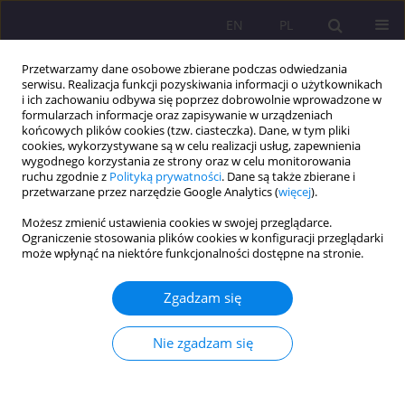
EN
PL
Przetwarzamy dane osobowe zbierane podczas odwiedzania
serwisu. Realizacja funkcji pozyskiwania informacji o użytkownikach
i ich zachowaniu odbywa się poprzez dobrowolnie wprowadzone w
formularzach informacje oraz zapisywanie w urządzeniach
końcowych plików cookies (tzw. ciasteczka). Dane, w tym pliki
cookies, wykorzystywane są w celu realizacji usług, zapewnienia
wygodnego korzystania ze strony oraz w celu monitorowania
ruchu zgodnie z
Polityką prywatności
. Dane są także zbierane i
przetwarzane przez narzędzie Google Analytics (
więcej
).
Słowo kluczowe
odtrącenia
Możesz zmienić ustawienia cookies w swojej przeglądarce.
Ograniczenie stosowania plików cookies w konfiguracji przeglądarki
może wpłynąć na niektóre funkcjonalności dostępne na stronie.
ARTYKUŁ ORYGINALNY
PERSPEKTYWA FUNKCJONOWANIA OSADZONYCH
Zgadzam się
I ICH RODZIN W SPOŁECZNOŚCI LOKALNEJ
Anna Kieszkowska
Nie zgadzam się
Rozprawy Społeczne/Social Dissertations 2017;11(1):25-31
DOI
:
https://doi.org/10.29316/rs.2017.3
Statystyki