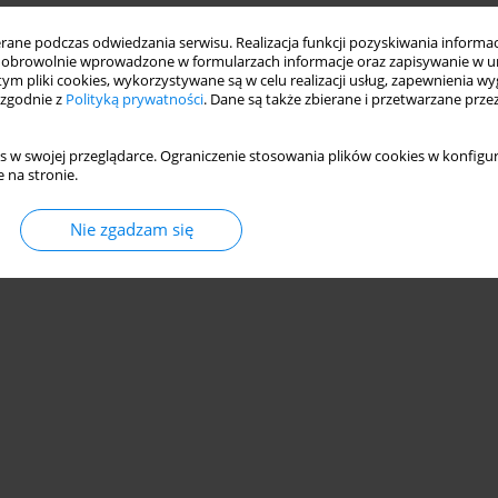
ne podczas odwiedzania serwisu. Realizacja funkcji pozyskiwania informacj
obrowolnie wprowadzone w formularzach informacje oraz zapisywanie w u
 tym pliki cookies, wykorzystywane są w celu realizacji usług, zapewnienia 
 zgodnie z
Polityką prywatności
. Dane są także zbierane i przetwarzane prze
s w swojej przeglądarce. Ograniczenie stosowania plików cookies w konfigur
 na stronie.
Nie zgadzam się