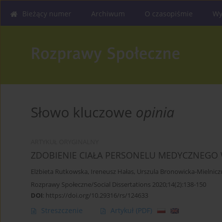
Bieżący numer
Archiwum
O czasopiśmie
Wy
Słowo kluczowe
opinia
ARTYKUŁ ORYGINALNY
ZDOBIENIE CIAŁA PERSONELU MEDYCZNEGO
Elżbieta Rutkowska
,
Ireneusz Hałas
,
Urszula Bronowicka-Mielnicz
Rozprawy Społeczne/Social Dissertations 2020;14(2):138-150
DOI
:
https://doi.org/10.29316/rs/124633
Streszczenie
Artykuł
(PDF)