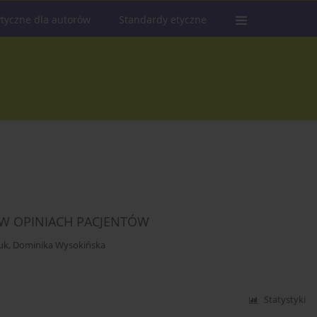
tyczne dla autorów
Standardy etyczne
 W OPINIACH PACJENTÓW
uk
,
Dominika Wysokińska
Statystyki