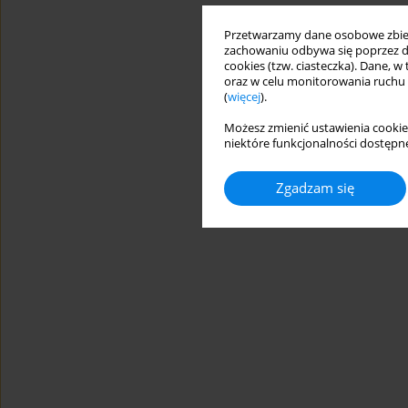
Przetwarzamy dane osobowe zbiera
zachowaniu odbywa się poprzez d
cookies (tzw. ciasteczka). Dane, w
oraz w celu monitorowania ruchu
(
więcej
).
Możesz zmienić ustawienia cookie
niektóre funkcjonalności dostępne
Zgadzam się