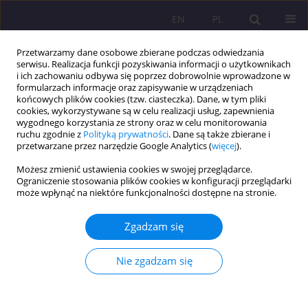
EN
PL
Przetwarzamy dane osobowe zbierane podczas odwiedzania
serwisu. Realizacja funkcji pozyskiwania informacji o użytkownikach
i ich zachowaniu odbywa się poprzez dobrowolnie wprowadzone w
formularzach informacje oraz zapisywanie w urządzeniach
końcowych plików cookies (tzw. ciasteczka). Dane, w tym pliki
cookies, wykorzystywane są w celu realizacji usług, zapewnienia
wygodnego korzystania ze strony oraz w celu monitorowania
ruchu zgodnie z
Polityką prywatności
. Dane są także zbierane i
przetwarzane przez narzędzie Google Analytics (
więcej
).
Słowo kluczowe
plany migracji
Możesz zmienić ustawienia cookies w swojej przeglądarce.
Ograniczenie stosowania plików cookies w konfiguracji przeglądarki
może wpłynąć na niektóre funkcjonalności dostępne na stronie.
ARTYKUŁ ORYGINALNY
PLANOWANIE MIGRACJI ZAROBKOWEJ PRZEZ
Zgadzam się
MŁODZIEŻ SZKÓŁ ŚREDNICH Z LUBELSZCZYZNY
Stanisław Lachowski
,
Magdalena Florek-Łuszczki
,
Jarosław
Nie zgadzam się
Chmielewski
,
Piotr Choina
Rozprawy Społeczne/Social Dissertations 2017;11(2):36-44
DOI
:
https://doi.org/10.29316/rs.2017.16