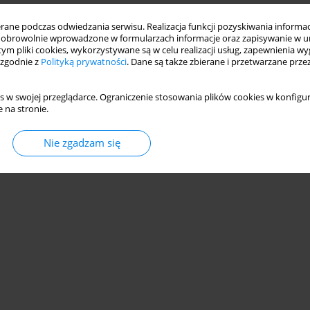
ne podczas odwiedzania serwisu. Realizacja funkcji pozyskiwania informacj
obrowolnie wprowadzone w formularzach informacje oraz zapisywanie w u
 tym pliki cookies, wykorzystywane są w celu realizacji usług, zapewnienia 
 zgodnie z
Polityką prywatności
. Dane są także zbierane i przetwarzane prze
s w swojej przeglądarce. Ograniczenie stosowania plików cookies w konfigur
 na stronie.
Nie zgadzam się