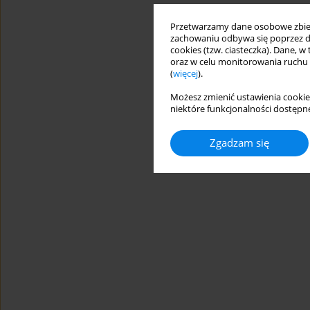
Przetwarzamy dane osobowe zbiera
zachowaniu odbywa się poprzez d
cookies (tzw. ciasteczka). Dane, w
oraz w celu monitorowania ruchu
(
więcej
).
Możesz zmienić ustawienia cookie
niektóre funkcjonalności dostępne
Zgadzam się