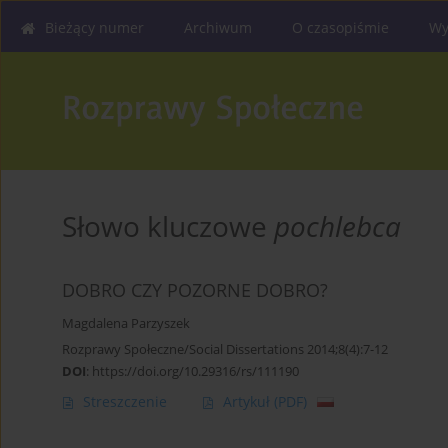
Bieżący numer
Archiwum
O czasopiśmie
Wy
Słowo kluczowe
pochlebca
DOBRO CZY POZORNE DOBRO?
Magdalena Parzyszek
Rozprawy Społeczne/Social Dissertations 2014;8(4):7-12
DOI
:
https://doi.org/10.29316/rs/111190
Streszczenie
Artykuł
(PDF)