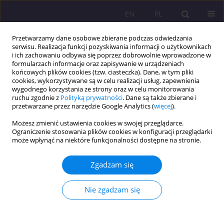
EN
PL
Przetwarzamy dane osobowe zbierane podczas odwiedzania
serwisu. Realizacja funkcji pozyskiwania informacji o użytkownikach
i ich zachowaniu odbywa się poprzez dobrowolnie wprowadzone w
formularzach informacje oraz zapisywanie w urządzeniach
końcowych plików cookies (tzw. ciasteczka). Dane, w tym pliki
cookies, wykorzystywane są w celu realizacji usług, zapewnienia
wygodnego korzystania ze strony oraz w celu monitorowania
ruchu zgodnie z
Polityką prywatności
. Dane są także zbierane i
przetwarzane przez narzędzie Google Analytics (
więcej
).
Słowo kluczowe
pomoc
Możesz zmienić ustawienia cookies w swojej przeglądarce.
bezdomnym
Ograniczenie stosowania plików cookies w konfiguracji przeglądarki
może wpłynąć na niektóre funkcjonalności dostępne na stronie.
ARTYKUŁ PRZEGLĄDOWY
Zgadzam się
(Nie)widzialny obraz bezdomności
Nie zgadzam się
Iwona Staszkiewicz-Grabarczyk
Rozprawy Społeczne/Social Dissertations 2023;17(1):184-208
DOI
:
https://doi.org/10.29316/rs/174633
Statystyki