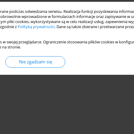
ne podczas odwiedzania serwisu. Realizacja funkcji pozyskiwania informacj
obrowolnie wprowadzone w formularzach informacje oraz zapisywanie w u
 tym pliki cookies, wykorzystywane są w celu realizacji usług, zapewnienia 
 zgodnie z
Polityką prywatności
. Dane są także zbierane i przetwarzane prze
s w swojej przeglądarce. Ograniczenie stosowania plików cookies w konfigur
 na stronie.
Nie zgadzam się