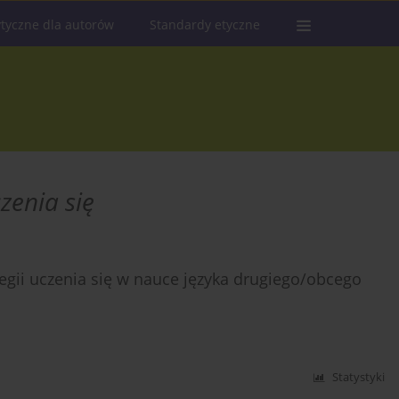
tyczne dla autorów
Standardy etyczne
zenia się
tegii uczenia się w nauce języka drugiego/obcego
Statystyki