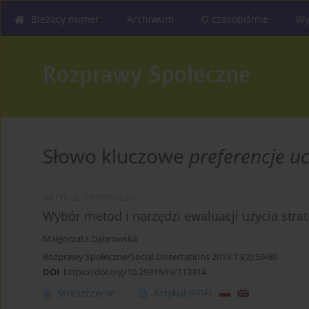
Bieżący numer
Archiwum
O czasopiśmie
Wy
Słowo kluczowe
preferencje uc
ARTYKUŁ ORYGINALNY
Wybór metod i narzędzi ewaluacji użycia stra
Małgorzata Dąbrowska
Rozprawy Społeczne/Social Dissertations 2019;13(2):59-80
DOI
:
https://doi.org/10.29316/rs/113314
Streszczenie
Artykuł
(PDF)