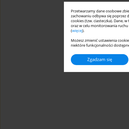
Przetwarzamy dane osobowe zbiera
zachowaniu odbywa się poprzez d
cookies (tzw. ciasteczka). Dane, w
oraz w celu monitorowania ruchu
(
więcej
).
Możesz zmienić ustawienia cookie
niektóre funkcjonalności dostępne
Zgadzam się