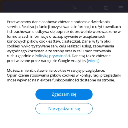
EN
PL
Przetwarzamy dane osobowe zbierane podczas odwiedzania
serwisu. Realizacja funkcji pozyskiwania informacji o użytkownikach
i ich zachowaniu odbywa się poprzez dobrowolnie wprowadzone w
formularzach informacje oraz zapisywanie w urządzeniach
końcowych plików cookies (tzw. ciasteczka). Dane, w tym pliki
cookies, wykorzystywane są w celu realizacji usług, zapewnienia
wygodnego korzystania ze strony oraz w celu monitorowania
ruchu zgodnie z
Polityką prywatności
. Dane są także zbierane i
przetwarzane przez narzędzie Google Analytics (
więcej
).
Słowo kluczowe
problemy
Możesz zmienić ustawienia cookies w swojej przeglądarce.
seniorów
Ograniczenie stosowania plików cookies w konfiguracji przeglądarki
może wpłynąć na niektóre funkcjonalności dostępne na stronie.
ARTYKUŁ ORYGINALNY
Zgadzam się
WYBRANE POGLĄDY JANA PAWŁA II O
SENIORACH
Nie zgadzam się
Aldona Molesztak
Rozprawy Społeczne/Social Dissertations 2015;9(4):48-56