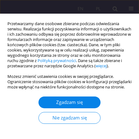
EN
PL
Przetwarzamy dane osobowe zbierane podczas odwiedzania
serwisu. Realizacja funkcji pozyskiwania informacji o użytkownikach
i ich zachowaniu odbywa się poprzez dobrowolnie wprowadzone w
formularzach informacje oraz zapisywanie w urządzeniach
końcowych plików cookies (tzw. ciasteczka). Dane, w tym pliki
cookies, wykorzystywane są w celu realizacji usług, zapewnienia
wygodnego korzystania ze strony oraz w celu monitorowania
ruchu zgodnie z
Polityką prywatności
. Dane są także zbierane i
przetwarzane przez narzędzie Google Analytics (
więcej
).
Słowo kluczowe
profi- laktyka
Możesz zmienić ustawienia cookies w swojej przeglądarce.
uzależnień
Ograniczenie stosowania plików cookies w konfiguracji przeglądarki
może wpłynąć na niektóre funkcjonalności dostępne na stronie.
ARTYKUŁ ORYGINALNY
Zgadzam się
UZALEŻNIENIE OD GIER INTERNETOWYCH – OPIS
BADANIA I PROPOZYCJA KOREKTY POSTAW
Nie zgadzam się
Magdalena Cyrklaff-Gorczyca
,
Tomasz Kruszewski
Rozprawy Społeczne/Social Dissertations 2018;12(4):46-55