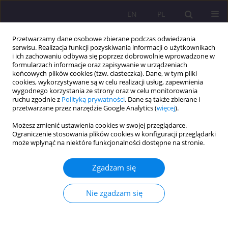
EN
PL
Przetwarzamy dane osobowe zbierane podczas odwiedzania
serwisu. Realizacja funkcji pozyskiwania informacji o użytkownikach
i ich zachowaniu odbywa się poprzez dobrowolnie wprowadzone w
formularzach informacje oraz zapisywanie w urządzeniach
końcowych plików cookies (tzw. ciasteczka). Dane, w tym pliki
cookies, wykorzystywane są w celu realizacji usług, zapewnienia
wygodnego korzystania ze strony oraz w celu monitorowania
ruchu zgodnie z
Polityką prywatności
. Dane są także zbierane i
przetwarzane przez narzędzie Google Analytics (
więcej
).
Słowo kluczowe
promotor
Możesz zmienić ustawienia cookies w swojej przeglądarce.
zdrowia
Ograniczenie stosowania plików cookies w konfiguracji przeglądarki
może wpłynąć na niektóre funkcjonalności dostępne na stronie.
ARTYKUŁ PRZEGLĄDOWY
Zgadzam się
Aksjologiczne wsparcie kompetencji zawodowych
promotora zdrowia przez nauczanie Jana Pawła II
Nie zgadzam się
na temat istoty zdrowia duchowego człowieka
Zofia Kubińska
,
Helena Konowaluk-Nikitin
,
Anna Pańczuk
,
Joanna
Kubińska