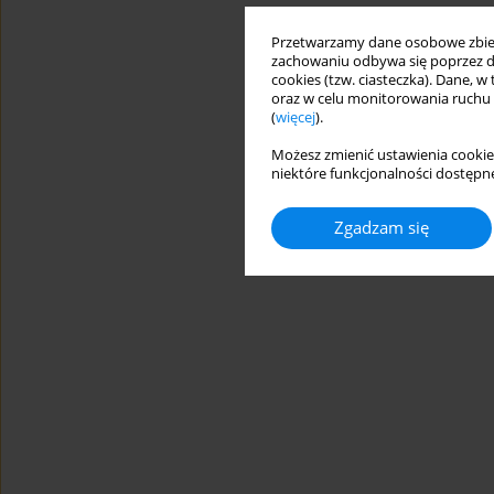
Przetwarzamy dane osobowe zbiera
zachowaniu odbywa się poprzez d
cookies (tzw. ciasteczka). Dane, w
oraz w celu monitorowania ruchu
(
więcej
).
Możesz zmienić ustawienia cookie
niektóre funkcjonalności dostępne
Zgadzam się