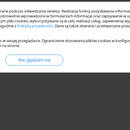
ne podczas odwiedzania serwisu. Realizacja funkcji pozyskiwania informacj
obrowolnie wprowadzone w formularzach informacje oraz zapisywanie w u
 tym pliki cookies, wykorzystywane są w celu realizacji usług, zapewnienia 
 zgodnie z
Polityką prywatności
. Dane są także zbierane i przetwarzane prze
s w swojej przeglądarce. Ograniczenie stosowania plików cookies w konfigur
 na stronie.
Nie zgadzam się