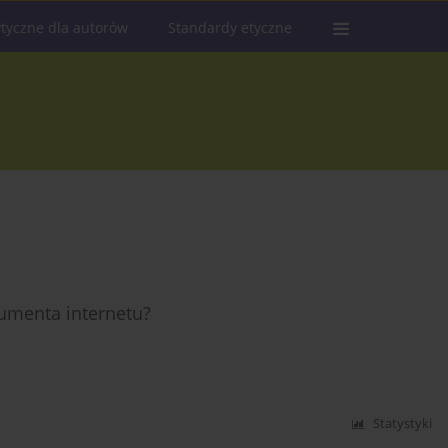
tyczne dla autorów
Standardy etyczne
umenta internetu?
Statystyki