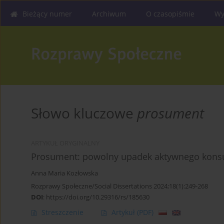
Bieżący numer
Archiwum
O czasopiśmie
Wy
Słowo kluczowe
prosument
ARTYKUŁ ORYGINALNY
Prosument: powolny upadek aktywnego kons
Anna Maria Kozłowska
Rozprawy Społeczne/Social Dissertations 2024;18(1):249-268
DOI
:
https://doi.org/10.29316/rs/185630
Streszczenie
Artykuł
(PDF)