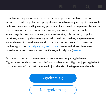
EN
PL
Przetwarzamy dane osobowe zbierane podczas odwiedzania
serwisu. Realizacja funkcji pozyskiwania informacji o użytkownikach
i ich zachowaniu odbywa się poprzez dobrowolnie wprowadzone w
formularzach informacje oraz zapisywanie w urządzeniach
końcowych plików cookies (tzw. ciasteczka). Dane, w tym pliki
cookies, wykorzystywane są w celu realizacji usług, zapewnienia
wygodnego korzystania ze strony oraz w celu monitorowania
ruchu zgodnie z
Polityką prywatności
. Dane są także zbierane i
przetwarzane przez narzędzie Google Analytics (
więcej
).
Słowo kluczowe
rekreacja
Możesz zmienić ustawienia cookies w swojej przeglądarce.
Ograniczenie stosowania plików cookies w konfiguracji przeglądarki
może wpłynąć na niektóre funkcjonalności dostępne na stronie.
ARTYKUŁ ORYGINALNY
Czas wolny młodzieży akademickiej na terenach
Zgadzam się
leśnych z uwzględnieniem odległość od miejsca
zamieszkania respondentów do najbliższego lasu
Nie zgadzam się
Łukasz Zbucki
,
Dominik Dąbrowski
Rozprawy Społeczne/Social Dissertations 2020;14(1):53-62
DOI
:
https://doi.org/10.29316/rs/118735