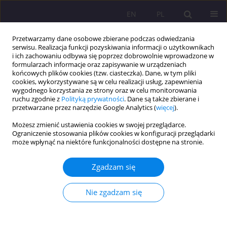
EN
PL
Przetwarzamy dane osobowe zbierane podczas odwiedzania
serwisu. Realizacja funkcji pozyskiwania informacji o użytkownikach
i ich zachowaniu odbywa się poprzez dobrowolnie wprowadzone w
formularzach informacje oraz zapisywanie w urządzeniach
końcowych plików cookies (tzw. ciasteczka). Dane, w tym pliki
cookies, wykorzystywane są w celu realizacji usług, zapewnienia
wygodnego korzystania ze strony oraz w celu monitorowania
ruchu zgodnie z
Polityką prywatności
. Dane są także zbierane i
przetwarzane przez narzędzie Google Analytics (
więcej
).
Słowo kluczowe
robokracja
Możesz zmienić ustawienia cookies w swojej przeglądarce.
Ograniczenie stosowania plików cookies w konfiguracji przeglądarki
może wpłynąć na niektóre funkcjonalności dostępne na stronie.
ARTYKUŁ ORYGINALNY
Typ idealny robokracji – wzór efektywności czy
Zgadzam się
odhumanizowania?
Antoni Jerzy Kolek
Nie zgadzam się
Rozprawy Społeczne/Social Dissertations 2025;19(1):211-219
DOI
:
https://doi.org/10.29316/rs/211029
Statystyki