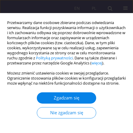
EN
PL
Przetwarzamy dane osobowe zbierane podczas odwiedzania
serwisu. Realizacja funkcji pozyskiwania informacji o użytkownikach
i ich zachowaniu odbywa się poprzez dobrowolnie wprowadzone w
formularzach informacje oraz zapisywanie w urządzeniach
końcowych plików cookies (tzw. ciasteczka). Dane, w tym pliki
cookies, wykorzystywane są w celu realizacji usług, zapewnienia
wygodnego korzystania ze strony oraz w celu monitorowania
ruchu zgodnie z
Polityką prywatności
. Dane są także zbierane i
przetwarzane przez narzędzie Google Analytics (
więcej
).
Słowo kluczowe
rodzicielstwo
Możesz zmienić ustawienia cookies w swojej przeglądarce.
Ograniczenie stosowania plików cookies w konfiguracji przeglądarki
ARTYKUŁ ORYGINALNY
może wpłynąć na niektóre funkcjonalności dostępne na stronie.
Wychowanie do małżeństwa i rodzicielstwa w
aspekcie płodności kobiet ze szczególnym
Zgadzam się
uwzględnieniem matrymonialnej roli balu
Nie zgadzam się
Weronika Anna Juroszek
Rozprawy Społeczne/Social Dissertations 2022;16(1):79-91
DOI
:
https://doi.org/10.29316/rs/144598
Statystyki