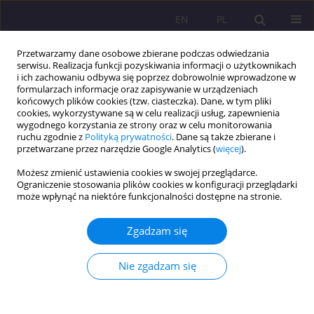
EN
PL
Przetwarzamy dane osobowe zbierane podczas odwiedzania
serwisu. Realizacja funkcji pozyskiwania informacji o użytkownikach
i ich zachowaniu odbywa się poprzez dobrowolnie wprowadzone w
formularzach informacje oraz zapisywanie w urządzeniach
końcowych plików cookies (tzw. ciasteczka). Dane, w tym pliki
cookies, wykorzystywane są w celu realizacji usług, zapewnienia
wygodnego korzystania ze strony oraz w celu monitorowania
ruchu zgodnie z
Polityką prywatności
. Dane są także zbierane i
przetwarzane przez narzędzie Google Analytics (
więcej
).
1/2022 vol. 16
Możesz zmienić ustawienia cookies w swojej przeglądarce.
Ograniczenie stosowania plików cookies w konfiguracji przeglądarki
ARTYKUŁ ORYGINALNY
może wpłynąć na niektóre funkcjonalności dostępne na stronie.
Wychowanie do małżeństwa i
Zgadzam się
rodzicielstwa w aspekcie
Nie zgadzam się
płodności kobiet ze
szczególnym uwzględnieniem