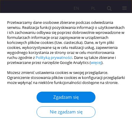
EN
PL
Przetwarzamy dane osobowe zbierane podczas odwiedzania
serwisu. Realizacja funkcji pozyskiwania informacji o użytkownikach
i ich zachowaniu odbywa się poprzez dobrowolnie wprowadzone w
formularzach informacje oraz zapisywanie w urządzeniach
końcowych plików cookies (tzw. ciasteczka). Dane, w tym pliki
cookies, wykorzystywane są w celu realizacji usług, zapewnienia
wygodnego korzystania ze strony oraz w celu monitorowania
ruchu zgodnie z
Polityką prywatności
. Dane są także zbierane i
przetwarzane przez narzędzie Google Analytics (
więcej
).
Słowo kluczowe
rodzina w
Możesz zmienić ustawienia cookies w swojej przeglądarce.
sytuacji
Ograniczenie stosowania plików cookies w konfiguracji przeglądarki
może wpłynąć na niektóre funkcjonalności dostępne na stronie.
ARTYKUŁ ORYGINALNY
Zgadzam się
PERSPEKTYWA FUNKCJONOWANIA OSADZONYCH
I ICH RODZIN W SPOŁECZNOŚCI LOKALNEJ
Nie zgadzam się
Anna Kieszkowska
Rozprawy Społeczne/Social Dissertations 2017;11(1):25-31