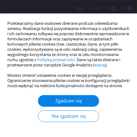
EN
PL
Przetwarzamy dane osobowe zbierane podczas odwiedzania
serwisu. Realizacja funkcji pozyskiwania informacji o użytkownikach
i ich zachowaniu odbywa się poprzez dobrowolnie wprowadzone w
formularzach informacje oraz zapisywanie w urządzeniach
końcowych plików cookies (tzw. ciasteczka). Dane, w tym pliki
cookies, wykorzystywane są w celu realizacji usług, zapewnienia
wygodnego korzystania ze strony oraz w celu monitorowania
ruchu zgodnie z
Polityką prywatności
. Dane są także zbierane i
przetwarzane przez narzędzie Google Analytics (
więcej
).
Słowo kluczowe
rozbój
Możesz zmienić ustawienia cookies w swojej przeglądarce.
Ograniczenie stosowania plików cookies w konfiguracji przeglądarki
może wpłynąć na niektóre funkcjonalności dostępne na stronie.
ARTYKUŁ PRZEGLĄDOWY
CUDZOZIEMCY JAKO SPRAWCY POWAŻNYCH
Zgadzam się
PRZESTĘPSTW W POLSCE – RAPORT Z BADAŃ
Dagmara Woźniakowska-Fajst
Nie zgadzam się
Rozprawy Społeczne/Social Dissertations 2016;10(1):44-56
DOI
:
https://doi.org/10.29316/rs/111005
Statystyki