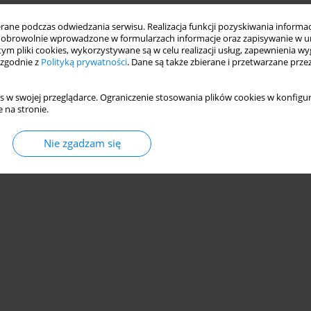
ne podczas odwiedzania serwisu. Realizacja funkcji pozyskiwania informacj
obrowolnie wprowadzone w formularzach informacje oraz zapisywanie w u
 tym pliki cookies, wykorzystywane są w celu realizacji usług, zapewnienia 
 zgodnie z
Polityką prywatności
. Dane są także zbierane i przetwarzane prze
s w swojej przeglądarce. Ograniczenie stosowania plików cookies w konfigur
 na stronie.
Nie zgadzam się