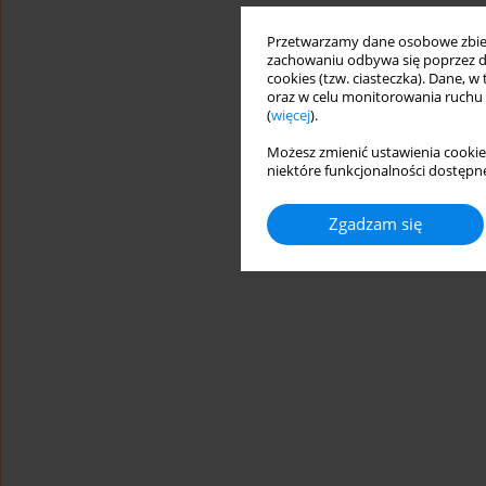
Przetwarzamy dane osobowe zbiera
zachowaniu odbywa się poprzez d
cookies (tzw. ciasteczka). Dane, w
oraz w celu monitorowania ruchu
(
więcej
).
Możesz zmienić ustawienia cookie
niektóre funkcjonalności dostępne
Zgadzam się