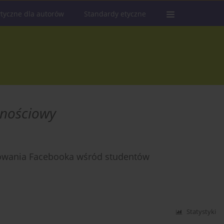
tyczne dla autorów
Standardy etyczne
znościowy
owania Facebooka wśród studentów
Statystyki