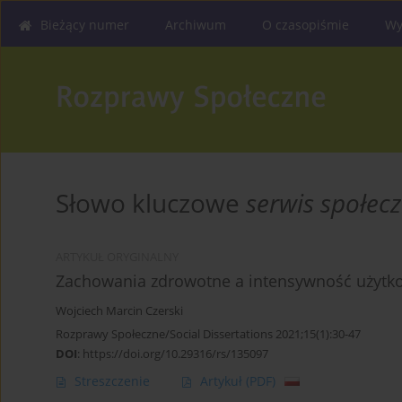
Bieżący numer
Archiwum
O czasopiśmie
Wy
Słowo kluczowe
serwis społec
ARTYKUŁ ORYGINALNY
Zachowania zdrowotne a intensywność użytk
Wojciech Marcin Czerski
Rozprawy Społeczne/Social Dissertations 2021;15(1):30-47
DOI
:
https://doi.org/10.29316/rs/135097
Streszczenie
Artykuł
(PDF)