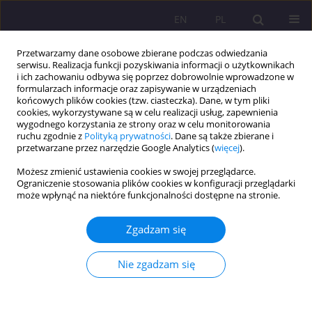
EN
PL
Przetwarzamy dane osobowe zbierane podczas odwiedzania
serwisu. Realizacja funkcji pozyskiwania informacji o użytkownikach
i ich zachowaniu odbywa się poprzez dobrowolnie wprowadzone w
formularzach informacje oraz zapisywanie w urządzeniach
końcowych plików cookies (tzw. ciasteczka). Dane, w tym pliki
cookies, wykorzystywane są w celu realizacji usług, zapewnienia
wygodnego korzystania ze strony oraz w celu monitorowania
ruchu zgodnie z
Polityką prywatności
. Dane są także zbierane i
przetwarzane przez narzędzie Google Analytics (
więcej
).
Słowo kluczowe
starzejąca się
Możesz zmienić ustawienia cookies w swojej przeglądarce.
populacja
Ograniczenie stosowania plików cookies w konfiguracji przeglądarki
może wpłynąć na niektóre funkcjonalności dostępne na stronie.
ARTYKUŁ ORYGINALNY
Zgadzam się
Zmiany demograficzne a system emerytalny: czy
jesteśmy przygotowani na przyszłość?
Nie zgadzam się
Antoni Jerzy Kolek
Rozprawy Społeczne/Social Dissertations 2025;19(1):157-167