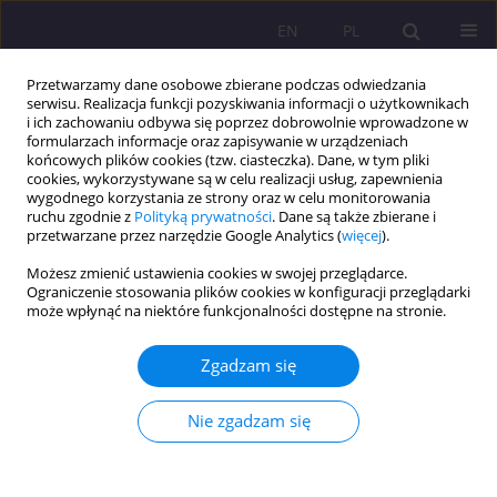
EN
PL
Przetwarzamy dane osobowe zbierane podczas odwiedzania
serwisu. Realizacja funkcji pozyskiwania informacji o użytkownikach
i ich zachowaniu odbywa się poprzez dobrowolnie wprowadzone w
formularzach informacje oraz zapisywanie w urządzeniach
końcowych plików cookies (tzw. ciasteczka). Dane, w tym pliki
cookies, wykorzystywane są w celu realizacji usług, zapewnienia
wygodnego korzystania ze strony oraz w celu monitorowania
ruchu zgodnie z
Polityką prywatności
. Dane są także zbierane i
przetwarzane przez narzędzie Google Analytics (
więcej
).
Słowo kluczowe
stygmatyzacja
Możesz zmienić ustawienia cookies w swojej przeglądarce.
społeczna
Ograniczenie stosowania plików cookies w konfiguracji przeglądarki
może wpłynąć na niektóre funkcjonalności dostępne na stronie.
ARTYKUŁ ORYGINALNY
Zgadzam się
STATUS CHOREGO PSYCHICZNIE – STATUSEM
NIEPEŁNOSPRAWNEGO. SPOŁECZNE
Nie zgadzam się
KONSEKWENCJE OPEROWANIA STATUSEM JAKO
NARZĘDZIEM W INSTYTUCJI