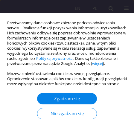
EN
PL
Przetwarzamy dane osobowe zbierane podczas odwiedzania
serwisu. Realizacja funkcji pozyskiwania informacji o użytkownikach
i ich zachowaniu odbywa się poprzez dobrowolnie wprowadzone w
formularzach informacje oraz zapisywanie w urządzeniach
końcowych plików cookies (tzw. ciasteczka). Dane, w tym pliki
cookies, wykorzystywane są w celu realizacji usług, zapewnienia
wygodnego korzystania ze strony oraz w celu monitorowania
ruchu zgodnie z
Polityką prywatności
. Dane są także zbierane i
przetwarzane przez narzędzie Google Analytics (
więcej
).
Słowo kluczowe
ubieralna
Możesz zmienić ustawienia cookies w swojej przeglądarce.
technologia
Ograniczenie stosowania plików cookies w konfiguracji przeglądarki
może wpłynąć na niektóre funkcjonalności dostępne na stronie.
ARTYKUŁ PRZEGLĄDOWY
Zgadzam się
ASPEKTY KONSUMPCYJNE W ZACHOWANIACH
UŻYTKOWNIKÓW UBIERALNEJ TECHNOLOGII
Nie zgadzam się
Małgorzata Gruchoła
Rozprawy Społeczne/Social Dissertations 2017;11(1):16-24