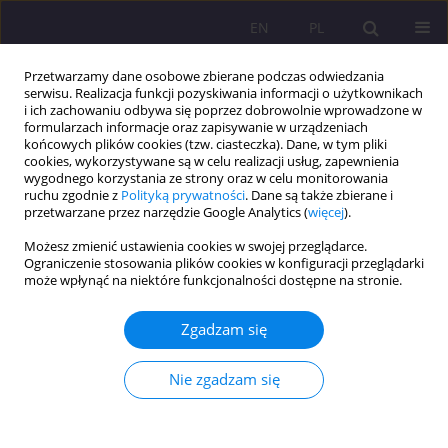
EN
PL
Przetwarzamy dane osobowe zbierane podczas odwiedzania
serwisu. Realizacja funkcji pozyskiwania informacji o użytkownikach
i ich zachowaniu odbywa się poprzez dobrowolnie wprowadzone w
formularzach informacje oraz zapisywanie w urządzeniach
końcowych plików cookies (tzw. ciasteczka). Dane, w tym pliki
cookies, wykorzystywane są w celu realizacji usług, zapewnienia
wygodnego korzystania ze strony oraz w celu monitorowania
ruchu zgodnie z
Polityką prywatności
. Dane są także zbierane i
przetwarzane przez narzędzie Google Analytics (
więcej
).
Słowo kluczowe
uzależnienie od
Możesz zmienić ustawienia cookies w swojej przeglądarce.
gier internetowych
Ograniczenie stosowania plików cookies w konfiguracji przeglądarki
może wpłynąć na niektóre funkcjonalności dostępne na stronie.
ARTYKUŁ ORYGINALNY
Zgadzam się
UZALEŻNIENIE OD GIER INTERNETOWYCH – OPIS
BADANIA I PROPOZYCJA KOREKTY POSTAW
Nie zgadzam się
Magdalena Cyrklaff-Gorczyca
,
Tomasz Kruszewski
Rozprawy Społeczne/Social Dissertations 2018;12(4):46-55