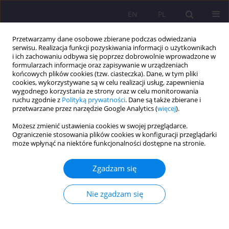
EN
PL
Przetwarzamy dane osobowe zbierane podczas odwiedzania
serwisu. Realizacja funkcji pozyskiwania informacji o użytkownikach
i ich zachowaniu odbywa się poprzez dobrowolnie wprowadzone w
formularzach informacje oraz zapisywanie w urządzeniach
końcowych plików cookies (tzw. ciasteczka). Dane, w tym pliki
cookies, wykorzystywane są w celu realizacji usług, zapewnienia
wygodnego korzystania ze strony oraz w celu monitorowania
ruchu zgodnie z
Polityką prywatności
. Dane są także zbierane i
przetwarzane przez narzędzie Google Analytics (
więcej
).
Słowo kluczowe
więz
Możesz zmienić ustawienia cookies w swojej przeglądarce.
Ograniczenie stosowania plików cookies w konfiguracji przeglądarki
może wpłynąć na niektóre funkcjonalności dostępne na stronie.
ARTYKUŁ ORYGINALNY
Funkcjonowanie rodziny dziecka z zespołem
Zgadzam się
Downa w wybranych aspektach. Analiza zjawiska
w świetle badań własnych
Nie zgadzam się
Barbara Sokołowska
,
Jolanta Janina Kociubińska
Rozprawy Społeczne/Social Dissertations 2022;16(1):175-189
DOI
:
https://doi.org/10.29316/rs/149426