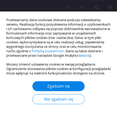
EN
PL
Przetwarzamy dane osobowe zbierane podczas odwiedzania
serwisu. Realizacja funkcji pozyskiwania informacji o użytkownikach
i ich zachowaniu odbywa się poprzez dobrowolnie wprowadzone w
formularzach informacje oraz zapisywanie w urządzeniach
końcowych plików cookies (tzw. ciasteczka). Dane, w tym pliki
cookies, wykorzystywane są w celu realizacji usług, zapewnienia
wygodnego korzystania ze strony oraz w celu monitorowania
ruchu zgodnie z
Polityką prywatności
. Dane są także zbierane i
przetwarzane przez narzędzie Google Analytics (
więcej
).
Słowo kluczowe
zagrożenie
Możesz zmienić ustawienia cookies w swojej przeglądarce.
ekologiczne
Ograniczenie stosowania plików cookies w konfiguracji przeglądarki
może wpłynąć na niektóre funkcjonalności dostępne na stronie.
KRYZYS EKOLOGICZNY OSTRZEŻENIEM I
Zgadzam się
PRZESTROGĄ DLA WSPÓŁCZESNEGO ŚWIATA I
CZŁOWIEKA
Nie zgadzam się
Sebastian Sobczuk
Rozprawy Społeczne/Social Dissertations 2013;7(2):25-41