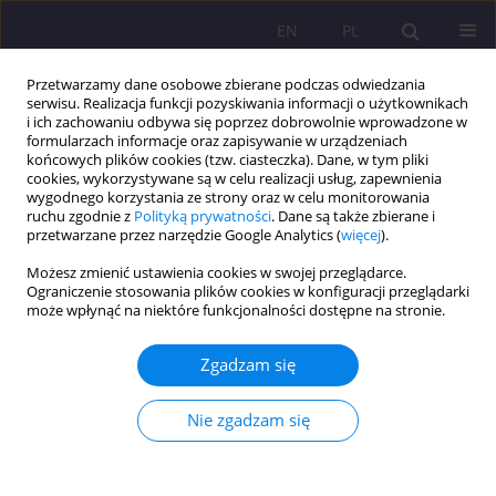
EN
PL
Przetwarzamy dane osobowe zbierane podczas odwiedzania
serwisu. Realizacja funkcji pozyskiwania informacji o użytkownikach
i ich zachowaniu odbywa się poprzez dobrowolnie wprowadzone w
formularzach informacje oraz zapisywanie w urządzeniach
końcowych plików cookies (tzw. ciasteczka). Dane, w tym pliki
cookies, wykorzystywane są w celu realizacji usług, zapewnienia
wygodnego korzystania ze strony oraz w celu monitorowania
ruchu zgodnie z
Polityką prywatności
. Dane są także zbierane i
przetwarzane przez narzędzie Google Analytics (
więcej
).
Słowo kluczowe
zarządzanie
Możesz zmienić ustawienia cookies w swojej przeglądarce.
biblioteką
Ograniczenie stosowania plików cookies w konfiguracji przeglądarki
może wpłynąć na niektóre funkcjonalności dostępne na stronie.
ARTYKUŁ ORYGINALNY
Zgadzam się
Efektywne zarządzanie kadrami w bibliotece
szkoły wyższej
Nie zgadzam się
Małgorzata Bańkowska
Rozprawy Społeczne/Social Dissertations 2019;13(2):81-96