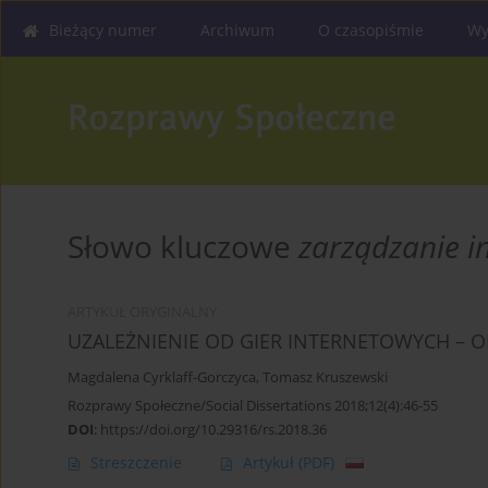
Bieżący numer
Archiwum
O czasopiśmie
Wy
Słowo kluczowe
zarządzanie in
ARTYKUŁ ORYGINALNY
UZALEŻNIENIE OD GIER INTERNETOWYCH – O
Magdalena Cyrklaff-Gorczyca
,
Tomasz Kruszewski
Rozprawy Społeczne/Social Dissertations 2018;12(4):46-55
DOI
:
https://doi.org/10.29316/rs.2018.36
Streszczenie
Artykuł
(PDF)