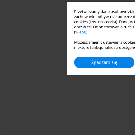
Przetwarzamy dane osobowe zbiera
zachowaniu odbywa się poprzez d
cookies (tzw. ciasteczka). Dane, w
oraz w celu monitorowania ruchu
(
więcej
).
Możesz zmienić ustawienia cookie
niektóre funkcjonalności dostępne
Zgadzam się