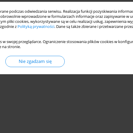
ne podczas odwiedzania serwisu. Realizacja funkcji pozyskiwania informacj
obrowolnie wprowadzone w formularzach informacje oraz zapisywanie w u
 tym pliki cookies, wykorzystywane są w celu realizacji usług, zapewnienia 
 zgodnie z
Polityką prywatności
. Dane są także zbierane i przetwarzane prze
s w swojej przeglądarce. Ograniczenie stosowania plików cookies w konfigur
 na stronie.
Nie zgadzam się